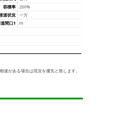
容積率
200%
接道状況
一方
接道間口1
m
相違がある場合は現況を優先と致します。