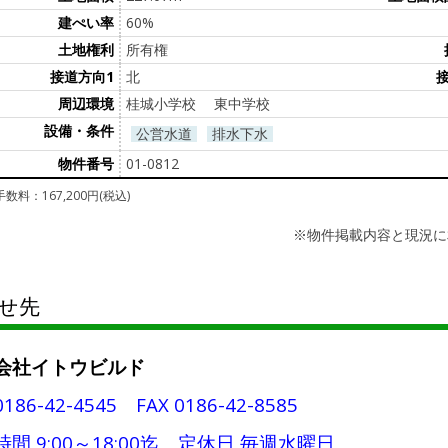
建ぺい率
60%
土地権利
所有権
接道方向1
北
周辺環境
桂城小学校 東中学校
設備・条件
公営水道
排水下水
物件番号
01-0812
数料：167,200円(税込)
※物件掲載内容と現況に
せ先
会社イトウビルド
0186-42-4545 FAX 0186-42-8585
間 9:00～18:00迄、定休日 毎週水曜日