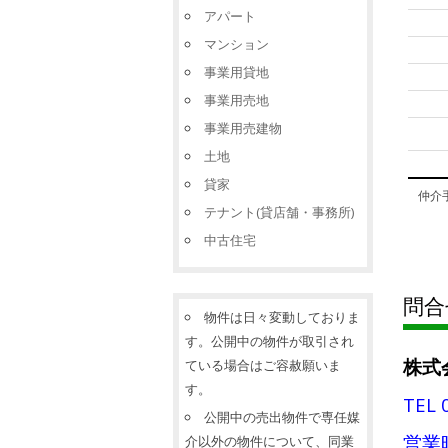
アパート
マンション
事業用貸地
事業用売地
事業用売建物
土地
貸家
仲介手
テナント(貸店舗・事務所)
中古住宅
問合
物件は日々変動しておりま
す。公開中の物件が取引され
株式
ている場合はご容赦願いま
す。
TEL 
公開中の売出物件で専任媒
営業時
介以外の物件について、同業