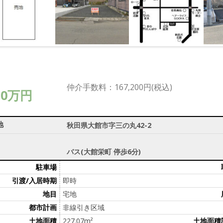
仲介手数料：167,200円(税込)
30万円
地
秋田県大館市字三の丸42-2
バス(大館栄町 停歩6分)
駐車場
引渡/入居時期
即時
地目
宅地
都市計画
非線引き区域
土地面積
227.07m²
土地面積