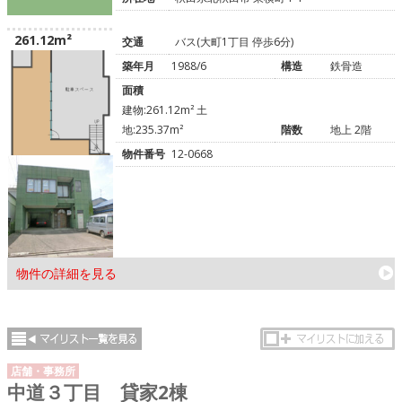
261.12m²
交通
バス(大町1丁目 停歩6分)
築年月
1988/6
構造
鉄骨造
面積
建物:261.12m² 土
地:235.37m²
階数
地上 2階
物件番号
12-0668
物件の詳細を見る
店舗・事務所
中道３丁目 貸家2棟