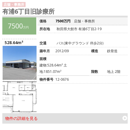
店舗・事務所
有浦6丁目旧診療所
価格
7500万円
店舗・事務所
7500
万円
所在地
秋田県大館市 有浦6丁目2-19
528.64m²
交通
バス(東中グラウンド 停歩2分)
築年月
2012/09
構造
鉄骨造
面積
建物:528.64m² 土
地:1851.07m²
階数
地上 2階
物件番号
12-0676
物件の詳細を見る