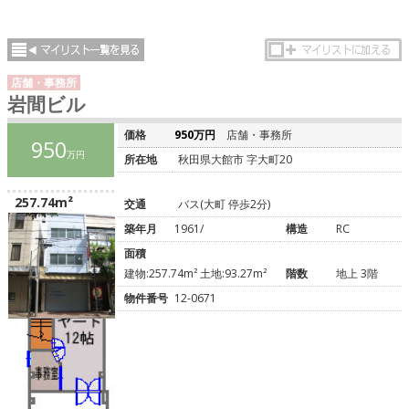
店舗・事務所
岩間ビル
価格
950万円
店舗・事務所
950
万円
所在地
秋田県大館市 字大町20
257.74m²
交通
バス(大町 停歩2分)
築年月
1961/
構造
RC
面積
建物:257.74m² 土地:93.27m²
階数
地上 3階
物件番号
12-0671