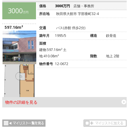
価格
3000万円
店舗・事務所
3000
万円
所在地
秋田県大館市 字部垂町32-4
597.16m²
交通
バス(赤館 停歩2分)
築年月
1995/5
構造
鉄骨造
面積
建物:597.16m² 土
地:410.08m²
階数
地上 2階
物件番号
12-0672
物件の詳細を見る