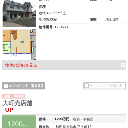
面積
建物:175.55m² 土
地:488.00m²
階数
地上 2階
物件番号
12-0660
物件の詳細を見る
店舗・事務所
大町売店舗
UP
価格
1200万円
店舗・事務所
1200
万円
所在地
秋田県大館市 字大町18