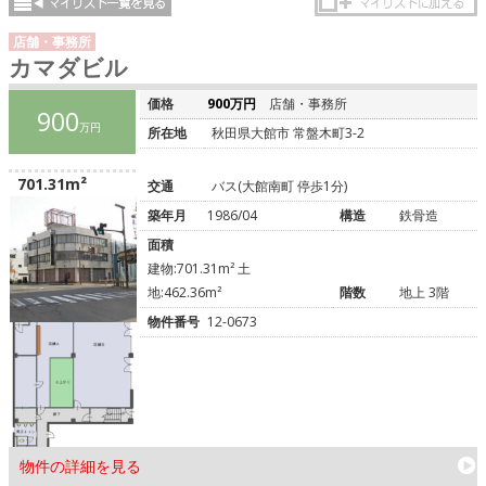
店舗・事務所
カマダビル
価格
900万円
店舗・事務所
900
万円
所在地
秋田県大館市 常盤木町3-2
701.31m²
交通
バス(大館南町 停歩1分)
築年月
1986/04
構造
鉄骨造
面積
建物:701.31m² 土
地:462.36m²
階数
地上 3階
物件番号
12-0673
物件の詳細を見る