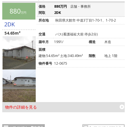
価格
880万円
店舗・事務所
880
間取
2DK
万円
所在地
秋田県大館市 中道3丁目1-70-1、1-70-2
2DK
54.65m²
交通
バス(看護福祉大前 停歩2分)
築年月
1991/
構造
木造
面積
建物:54.65m² 土地:340.49m²
階数
地上 1階
物件番号
12-0675
物件の詳細を見る