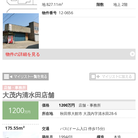
地:827.11m²
階数
地上 2階
物件番号
12-0656
物件の詳細を見る
店舗・事務所
大茂内清水田店舗
価格
1200万円
店舗・事務所
1200
万円
所在地
秋田県大館市 大茂内字清水田28-6
175.55m²
交通
バス(ドーム入口 停歩15分)
築年月
1994/01
構造
木造