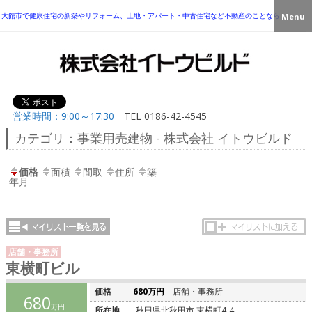
大館市で健康住宅の新築やリフォーム、土地・アパート・中古住宅など不動産のことなら
Menu
営業時間：9:00～17:30
TEL
0186-42-4545
カテゴリ：事業用売建物 - 株式会社 イトウビルド
価格
面積
間取
住所
築
年月
店舗・事務所
東横町ビル
価格
680万円
店舗・事務所
680
万円
所在地
秋田県北秋田市 東横町4-4