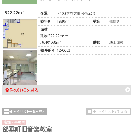
322.22m²
交通
バス(大館大町 停歩2分)
築年月
1980/11
構造
鉄骨造
面積
建物:322.22m² 土
地:401.68m²
階数
地上 3階
物件番号
12-0662
物件の詳細を見る
店舗・事務所
部垂町旧音楽教室