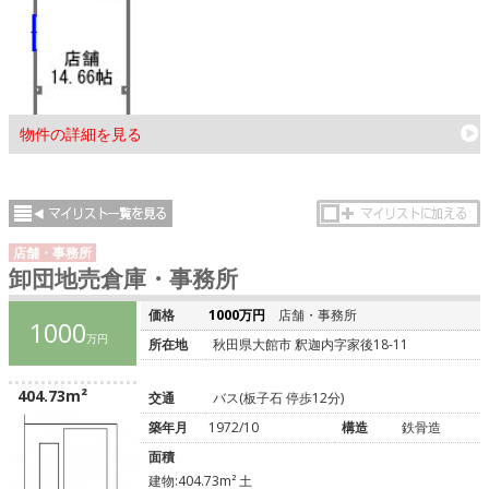
物件の詳細を見る
店舗・事務所
卸団地売倉庫・事務所
価格
1000万円
店舗・事務所
1000
万円
所在地
秋田県大館市 釈迦内字家後18-11
404.73m²
交通
バス(板子石 停歩12分)
築年月
1972/10
構造
鉄骨造
面積
建物:404.73m² 土