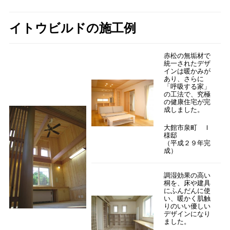
イトウビルドの施工例
赤松の無垢材で
統一されたデザ
インは暖かみが
あり、さらに
「呼吸する家」
の工法で、究極
の健康住宅が完
成しました。
大館市泉町 Ｉ
様邸
（平成２９年完
成）
調湿効果の高い
桐を、床や建具
にふんだんに使
い、暖かく肌触
りのいい優しい
デザインになり
ました。