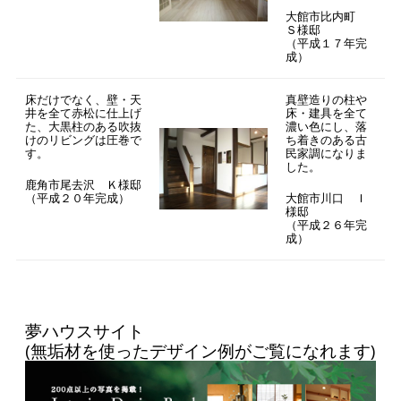
大館市比内町
Ｓ様邸
（平成１７年完
成）
床だけでなく、壁・天
真壁造りの柱や
井を全て赤松に仕上げ
床・建具を全て
た、大黒柱のある吹抜
濃い色にし、落
けのリビングは圧巻で
ち着きのある古
す。
民家調になりま
した。
鹿角市尾去沢 Ｋ様邸
（平成２０年完成）
大館市川口 Ｉ
様邸
（平成２６年完
成）
夢ハウスサイト
(無垢材を使ったデザイン例がご覧になれます)