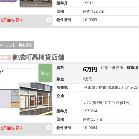
築年月
1991/
面積
建物:138.7m²
の詳細を見る
物件番号
10-0063
御成町髙橋貸店舗
事務所
賃料
店舗・事務所
駐車場
6万円
6
m²
万円
敷金
6万円
所在地
秋田県大館市 御成町2丁目19-25
交通
バス(御成町２丁目 停歩1分)
築年月
1970/04
面積
建物:55.7m²
の詳細を見る
物件番号
10-0064