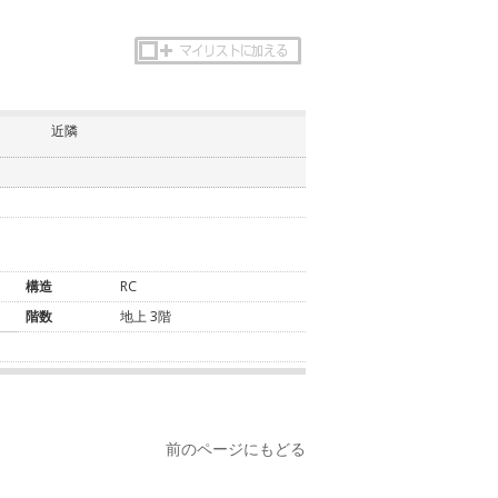
近隣
構造
RC
階数
地上 3階
前のページにもどる