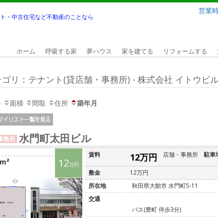
営業時間
ト・中古住宅など不動産のことなら
ホーム
呼吸する家
夢ハウス
家を建てる
リフォームする
ゴリ：テナント(貸店舗・事務所) - 株式会社 イトウビ
格
面積
間取
住所
築年月
水門町太田ビル
事務所
賃料
店舗・事務所
駐車
12万円
12
7m²
万円
敷金
12万円
所在地
秋田県大館市 水門町5-11
交通
バス(豊町 停歩3分)