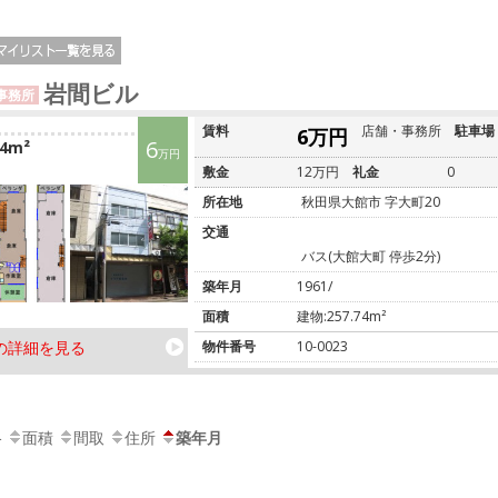
岩間ビル
事務所
賃料
店舗・事務所
駐車場
6万円
6
74m²
万円
敷金
12万円
礼金
0
所在地
秋田県大館市 字大町20
交通
バス(大館大町 停歩2分)
築年月
1961/
面積
建物:257.74m²
の詳細を見る
物件番号
10-0023
格
面積
間取
住所
築年月