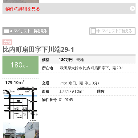
物件の詳細を見る
売地
比内町扇田字下川端29-1
価格
180万円
売地
180
万円
所在地
秋田県大館市 比内町扇田字下川端29-1
179.10m²
交通
バス(扇田川端 停歩3分)
面積
土地:179.10m²
階数
物件番号
01-0745