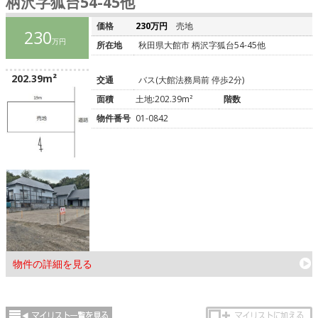
柄沢字狐台54-45他
価格
230万円
売地
230
万円
所在地
秋田県大館市 柄沢字狐台54-45他
202.39m²
交通
バス(大館法務局前 停歩2分)
面積
土地:202.39m²
階数
物件番号
01-0842
物件の詳細を見る