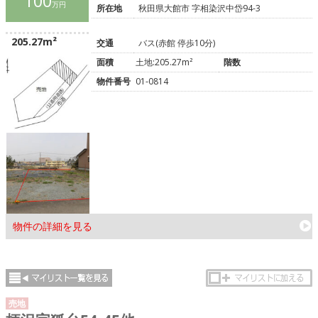
100
万円
所在地
秋田県大館市 字相染沢中岱94-3
205.27m²
交通
バス(赤館 停歩10分)
面積
土地:205.27m²
階数
物件番号
01-0814
物件の詳細を見る
売地