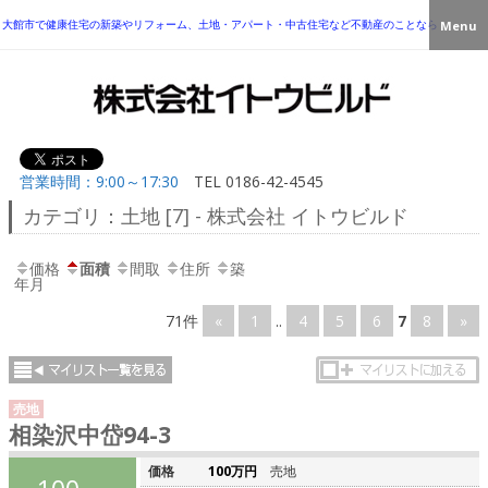
大館市で健康住宅の新築やリフォーム、土地・アパート・中古住宅など不動産のことなら
Menu
営業時間：9:00～17:30
TEL
0186-42-4545
カテゴリ：土地 [7] - 株式会社 イトウビルド
価格
面積
間取
住所
築
年月
71件
«
1
..
4
5
6
7
8
»
売地
相染沢中岱94-3
価格
100万円
売地