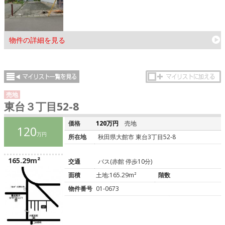
物件の詳細を見る
売地
東台３丁目52-8
価格
120万円
売地
120
万円
所在地
秋田県大館市 東台3丁目52-8
165.29m²
交通
バス(赤館 停歩10分)
面積
土地:165.29m²
階数
物件番号
01-0673