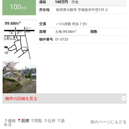
価格
100万円
売地
100
万円
所在地
秋田県大館市 字相染沢中岱101-2
99.68m²
交通
バス(赤館 停歩７分)
面積
土地:99.68m²
階数
物件番号
01-0733
物件の詳細を見る
価格
面積
間取
住所
築
前のページにもどる
年月