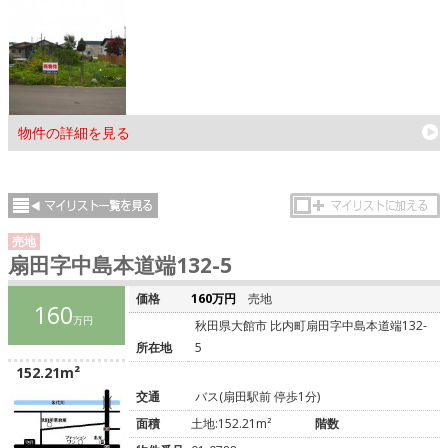
物件の詳細を見る
売地
扇田字中島本道端132-5
価格
160万円
売地
160
万円
秋田県大館市 比内町扇田字中島本道端132-
所在地
5
152.21m²
交通
バス(扇田駅前 停歩1分)
面積
土地:152.21m²
階数