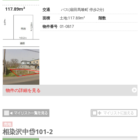
117.89m²
交通
バス(扇田馬喰町 停歩2分)
面積
土地:117.89m²
階数
物件番号
01-0817
物件の詳細を見る
売地
相染沢中岱101-2