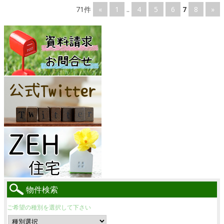
71件
«
1
..
4
5
6
7
8
»
物件検索
ご希望の種別を選択して下さい