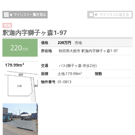
売地
釈迦内字獅子ヶ森1-97
価格
220万円
売地
220
万円
所在地
秋田県大館市 釈迦内字獅子ヶ森1-97
179.99m²
交通
バス(獅子ヶ森 停歩2分)
面積
土地:179.99m²
階数
物件番号
01-0813