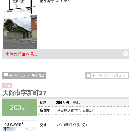
物件番号
01-0788
物件の詳細を見る
売地
大館市字新町27
価格
200万円
売地
200
万円
所在地
秋田県大館市 字新町27
138.78m²
交通
バス(新町 停歩1分)