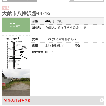
売地
大館市八幡沢岱44-16
価格
60万円
売地
60
万円
所在地
秋田県大館市 字八幡沢岱44-16
198.98m²
交通
バス(放送局前 停歩3分)
面積
土地:198.98m²
階数
物件番号
01-0780
物件の詳細を見る