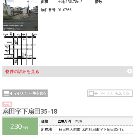
面積
土地:138.78m²
階数
物件番号
01-0766
物件の詳細を見る
売地
扇田字下扇田35-18
価格
230万円
売地
230
万円
所在地
秋田県大館市 比内町扇田字下扇田35-18