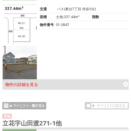
337.44m²
交通
バス(東台7丁目 停歩5分)
面積
土地:337.44m²
階数
物件番号
01-0847
物件の詳細を見る
売地
立花字山田渡271-1他