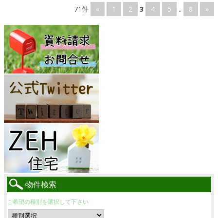
71件
«
1
2
3
4
5
..
8
»
物件検索
ご希望の種別を選択して下さい