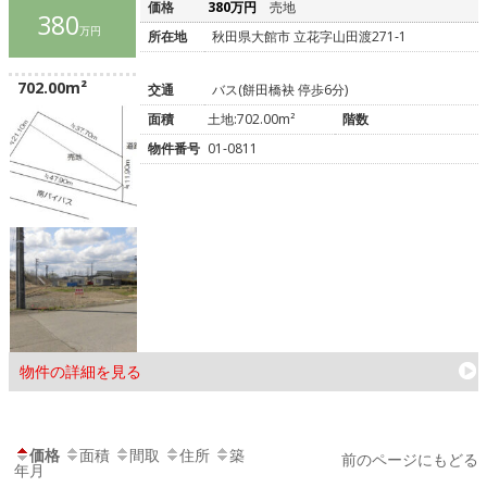
価格
380万円
売地
380
万円
所在地
秋田県大館市 立花字山田渡271-1
702.00m²
交通
バス(餅田橋袂 停歩6分)
面積
土地:702.00m²
階数
物件番号
01-0811
物件の詳細を見る
価格
面積
間取
住所
築
前のページにもどる
年月