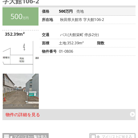
字大館106-2
価格
500万円
売地
500
万円
所在地
秋田県大館市 字大館106-2
352.39m²
交通
バス(大館栄町 停歩2分)
面積
土地:352.39m²
階数
物件番号
01-0806
物件の詳細を見る