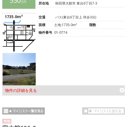
550
万円
所在地
秋田県大館市 東台6丁目7-3
1735.0m²
交通
バス(東台6丁目上 停歩3分)
面積
土地:1735.0m²
階数
物件番号
01-0774
物件の詳細を見る
売地