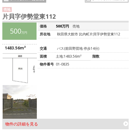
売地
片貝字伊勢堂東112
価格
500万円
売地
500
万円
所在地
秋田県大館市 比内町片貝字伊勢堂東112
1483.56m²
交通
バス(前田野団地 停歩14分)
面積
土地:1483.56m²
階数
物件番号
01-0835
物件の詳細を見る