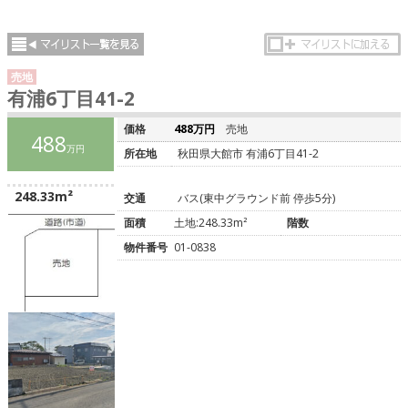
売地
有浦6丁目41-2
価格
488万円
売地
488
万円
所在地
秋田県大館市 有浦6丁目41-2
248.33m²
交通
バス(東中グラウンド前 停歩5分)
面積
土地:248.33m²
階数
物件番号
01-0838