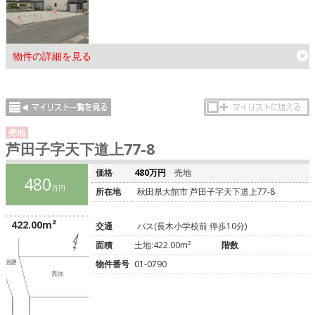
物件の詳細を見る
売地
芦田子字天下道上77-8
価格
480万円
売地
480
万円
所在地
秋田県大館市 芦田子字天下道上77-8
422.00m²
交通
バス(長木小学校前 停歩10分)
面積
土地:422.00m²
階数
物件番号
01-0790