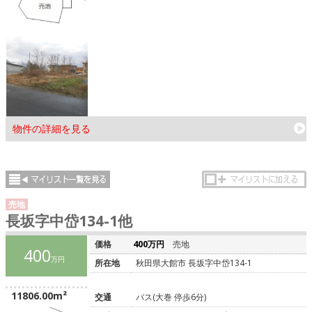
物件の詳細を見る
売地
長坂字中岱134-1他
価格
400万円
売地
400
万円
所在地
秋田県大館市 長坂字中岱134-1
11806.00m²
交通
バス(大巻 停歩6分)