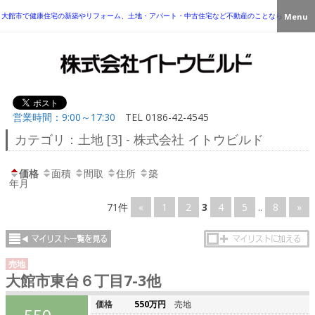
大館市で健康住宅の新築やリフォーム、土地・アパート・中古住宅など不動産のことなら
Menu
営業時間：9:00～17:30
TEL
0186-42-4545
カテゴリ：土地 [3] - 株式会社 イトウビルド
価格
面積
間取
住所
築
年月
71件
«
1
2
3
4
5
..
8
»
売地
大館市東台６丁目7-3他
価格
550万円
売地