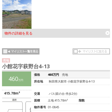
物件の詳細を見る
売地
小館花字萩野台4-13
価格
460万円
売地
460
万円
所在地
秋田県大館市 小館花字萩野台4-13
415.78m²
交通
バス(萩の台 停歩2分)
面積
土地:415.78m²
階数
物件番号
01-0845