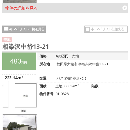
物件の詳細を見る
売地
相染沢中岱13-21
価格
480万円
売地
480
万円
所在地
秋田県大館市 字相染沢中岱13-21
223.14m²
交通
バス(赤館 停歩7分)
面積
土地:223.14m²
階数
物件番号
01-0828