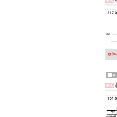
売地
317.
物件
売地
701.