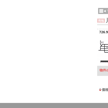
売地
726.
物件
価