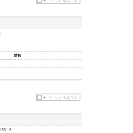
他
階数
5-18