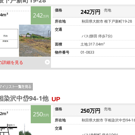
根下戸新町19-28
価格
売地
242万円
242
04m²
万円
所在地
秋田県大館市 根下戸新町19-28
交通
バス(餅田 停歩7分)
面積
土地:317.04m²
物件番号
01-0833
の詳細を見る
相染沢中岱94-1他
UP
価格
売地
250万円
250
02m²
万円
所在地
秋田県大館市 字相染沢中岱94-1
交通
バス(赤館町 停歩10分)