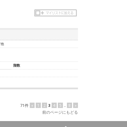
7他
階数
71件
«
1
2
3
4
5
..
8
»
前のページにもどる