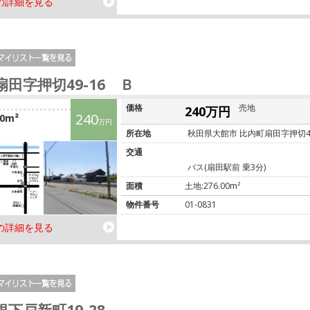
の詳細を見る
扇田字押切49-16 Ｂ
価格
売地
240万円
240
00m²
万円
所在地
秋田県大館市 比内町扇田字押切49
交通
バス(扇田駅前 乗3分)
面積
土地:276.00m²
物件番号
01-0831
の詳細を見る