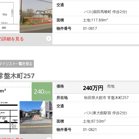
交通
バス(扇田馬喰町 停歩2分)
面積
土地:117.89m²
物件番号
01-0817
の詳細を見る
常盤木町257
価格
売地
240万円
240
0m²
万円
所在地
秋田県大館市 常盤木町257
交通
バス(東大館駅前 停歩2分)
面積
土地:87.50m²
物件番号
01-0821