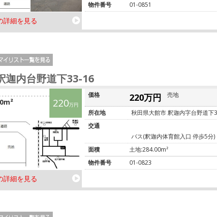
物件番号
01-0851
の詳細を見る
釈迦内台野道下33-16
価格
売地
220万円
220
00m²
万円
所在地
秋田県大館市 釈迦内字台野道下33
交通
バス(釈迦内体育館入口 停歩5分)
面積
土地:284.00m²
物件番号
01-0823
の詳細を見る