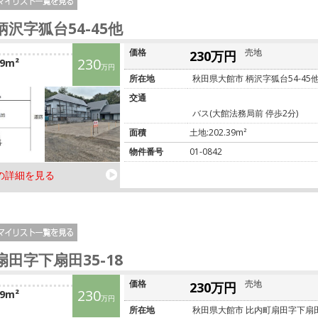
柄沢字狐台54-45他
価格
売地
230万円
230
39m²
万円
所在地
秋田県大館市 柄沢字狐台54-45
交通
バス(大館法務局前 停歩2分)
面積
土地:202.39m²
物件番号
01-0842
の詳細を見る
扇田字下扇田35-18
価格
売地
230万円
230
89m²
万円
所在地
秋田県大館市 比内町扇田字下扇田3