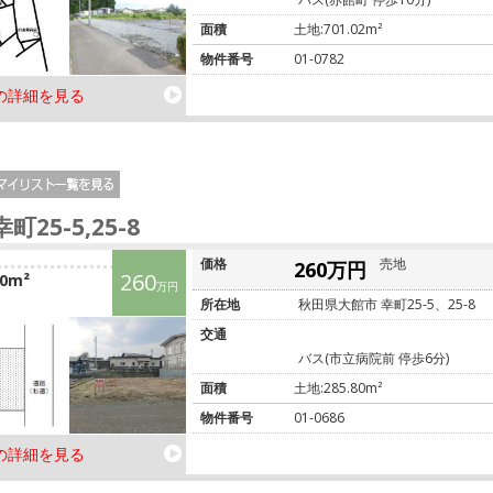
面積
土地:701.02m²
物件番号
01-0782
の詳細を見る
幸町25-5,25-8
価格
売地
260万円
260
80m²
万円
所在地
秋田県大館市 幸町25-5、25-8
交通
バス(市立病院前 停歩6分)
面積
土地:285.80m²
物件番号
01-0686
の詳細を見る