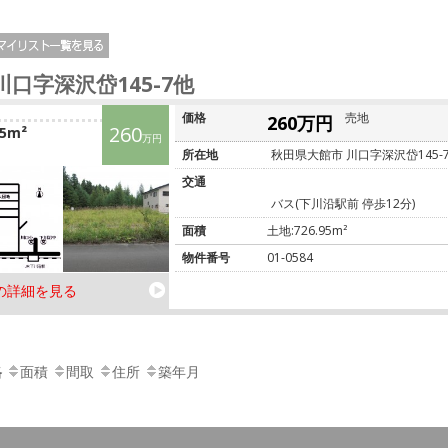
川口字深沢岱145-7他
価格
売地
260万円
260
95m²
万円
所在地
秋田県大館市 川口字深沢岱145-
交通
バス(下川沿駅前 停歩12分)
面積
土地:726.95m²
物件番号
01-0584
の詳細を見る
格
面積
間取
住所
築年月