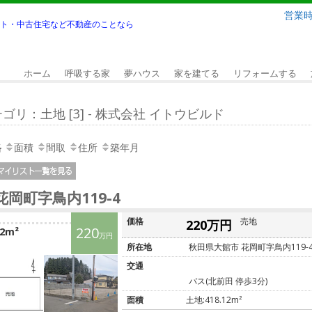
営業時間
ト・中古住宅など不動産のことなら
ホーム
呼吸する家
夢ハウス
家を建てる
リフォームする
ゴリ：土地 [3] - 株式会社 イトウビルド
格
面積
間取
住所
築年月
花岡町字鳥内119-4
価格
売地
220万円
220
12m²
万円
所在地
秋田県大館市 花岡町字鳥内119-
交通
バス(北前田 停歩3分)
面積
土地:418.12m²