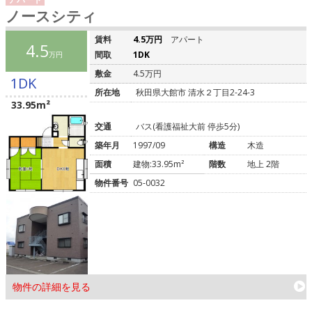
ノースシティ
賃料
4.5万円
アパート
4.5
間取
1DK
万円
敷金
4.5万円
1DK
所在地
秋田県大館市 清水２丁目2-24-3
33.95m²
交通
バス(看護福祉大前 停歩5分)
築年月
1997/09
構造
木造
面積
建物:33.95m²
階数
地上 2階
物件番号
05-0032
物件の詳細を見る