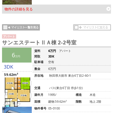
物件の詳細を見る
アパート
サンエステートⅡＡ棟 2-2号室
賃料
6万円
アパート
6
間取
3DK
万円
駐車場
空有
3DK
敷金
6万円
59.62m²
所在地
秋田県大館市 東台6丁目2-60-1
交通
バス(東台6丁目 停歩1分)
築年月
1995/
構造
木造
面積
建物:59.62m²
階数
地上 2階
物件番号
05-0100