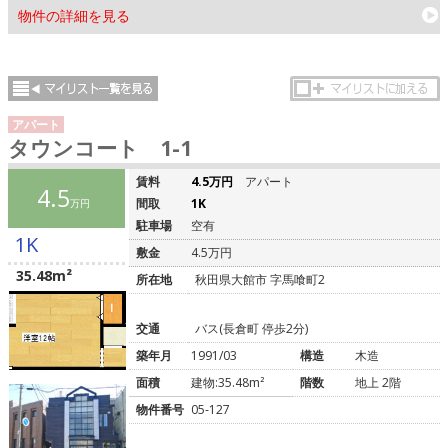
物件の詳細を見る
アパート
タウンコート 1-1
賃料
4.5万円
アパート
4.5
間取
1K
万円
駐車場
空有
1K
敷金
4.5万円
35.48m²
所在地
秋田県大館市 字馬喰町2
交通
バス(長倉町 停歩2分)
築年月
1991/03
構造
木造
面積
建物:35.48m²
階数
地上 2階
物件番号
05-127