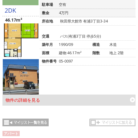
駐車場
空有
2DK
敷金
4万円
46.17m²
所在地
秋田県大館市 有浦3丁目3-34
交通
バス(有浦3丁目 停歩5分)
築年月
1990/09
構造
木造
面積
建物:46.17m²
階数
地上 2階
物件番号
05-0097
物件の詳細を見る
アパート