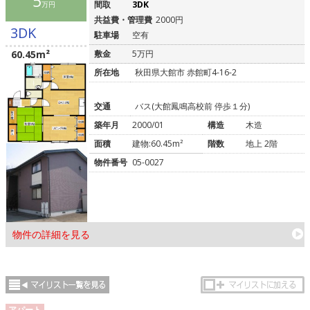
5
間取
3DK
万円
共益費・管理費
2000円
3DK
駐車場
空有
60.45m²
敷金
5万円
所在地
秋田県大館市 赤館町4-16-2
交通
バス(大館鳳鳴高校前 停歩１分)
築年月
2000/01
構造
木造
面積
建物:60.45m²
階数
地上 2階
物件番号
05-0027
物件の詳細を見る
アパート