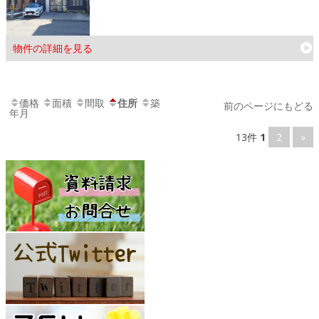
物件の詳細を見る
価格
面積
間取
住所
築
前のページにもどる
年月
13件
1
2
»