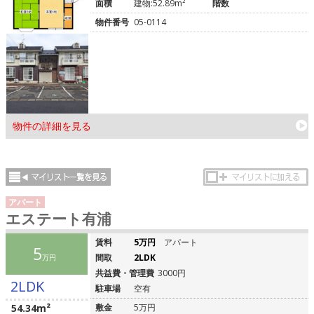
面積
建物:52.89m²
階数
物件番号
05-0114
物件の詳細を見る
アパート
エステート有浦
賃料
5万円
アパート
5
間取
2LDK
万円
共益費・管理費
3000円
2LDK
駐車場
空有
54.34m²
敷金
5万円