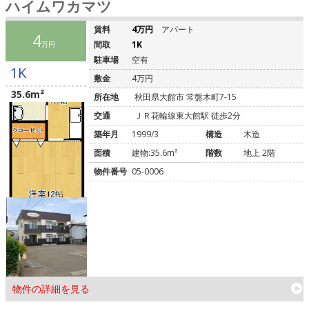
ハイムワカマツ
賃料
4万円
アパート
4
間取
1K
万円
駐車場
空有
1K
敷金
4万円
35.6m²
所在地
秋田県大館市 常盤木町7-15
交通
ＪＲ花輪線東大館駅 徒歩2分
築年月
1999/3
構造
木造
面積
建物:35.6m²
階数
地上 2階
物件番号
05-0006
物件の詳細を見る