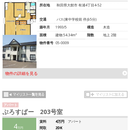
所在地
秋田県大館市 有浦4丁目4-52
交通
バス(東中学校前 停歩5分)
築年月
1993/5
構造
木造
面積
建物:54.34m²
階数
地上 2階
物件番号
05-0009
物件の詳細を見る
アパート
ぷろすぱー 203号室
賃料
4万円
アパート
4
間取
2DK
万円