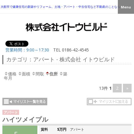
大館市で健康住宅の新築やリフォーム、土地・アパート・中古住宅など不動産のことなら
Menu
営業時間：9:00～17:30
TEL
0186-42-4545
カテゴリ：アパート - 株式会社 イトウビルド
価格
面積
間取
住所
築
年月
13件
1
2
»
アパート
ハイツメイプル
賃料
5万円
アパート