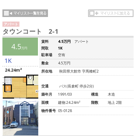
アパート
タウンコート 2-1
賃料
4.5万円
アパート
4.5
間取
1K
万円
駐車場
空有
1K
敷金
4.5万円
24.24m²
所在地
秋田県大館市 字馬喰町2
交通
バス(長倉町 停歩2分)
築年月
1991/03
構造
木造
面積
建物:24.24m²
階数
地上 2階
物件番号
05-0128