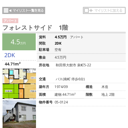
アパート
フォレストサイド 1階
賃料
4.5万円
アパート
4.5
間取
2DK
万円
駐車場
空有
2DK
敷金
4.5万円
44.71m²
所在地
秋田県大館市 泉町5-22
交通
バス(南町 停歩6分)
築年月
1974/09
構造
木造
面積
建物:44.71m²
階数
地上 2階
物件番号
05-0124