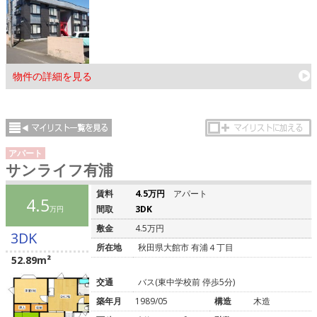
物件の詳細を見る
アパート
サンライフ有浦
賃料
4.5万円
アパート
4.5
間取
3DK
万円
敷金
4.5万円
3DK
所在地
秋田県大館市 有浦４丁目
52.89m²
交通
バス(東中学校前 停歩5分)
築年月
1989/05
構造
木造