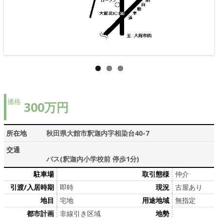
>>
価格
300万円
所在地
秋田県大館市釈迦内字相染台40-7
交通
バス(釈迦内小学校前 停歩1分)
駐車場
取引態様
仲介
引渡/入居時期
即時
現況
古屋あり
地目
宅地
用途地域
無指定
都市計画
非線引き区域
地勢