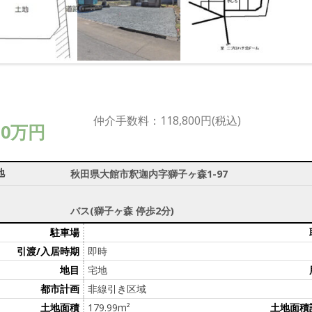
仲介手数料：118,800円(税込)
20万円
地
秋田県大館市釈迦内字獅子ヶ森1-97
バス(獅子ヶ森 停歩2分)
駐車場
引渡/入居時期
即時
地目
宅地
都市計画
非線引き区域
土地面積
179.99m²
土地面積