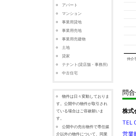
アパート
マンション
事業用貸地
事業用売地
事業用売建物
土地
貸家
仲介手
テナント(貸店舗・事務所)
中古住宅
問合
物件は日々変動しておりま
す。公開中の物件が取引され
株式
ている場合はご容赦願いま
す。
TEL 
公開中の売出物件で専任媒
営業時
介以外の物件について、同業