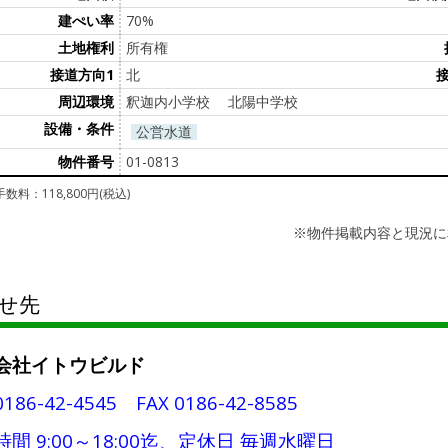
建ぺい率
70%
土地権利
所有権
接道方向1
北
周辺環境
釈迦内小学校 北陽中学校
設備・条件
公営水道
物件番号
01-0813
数料：118,800円(税込)
※物件掲載内容と現況に
せ先
会社イトウビルド
0186-42-4545 FAX 0186-42-8585
間 9:00～18:00迄、定休日 毎週水曜日