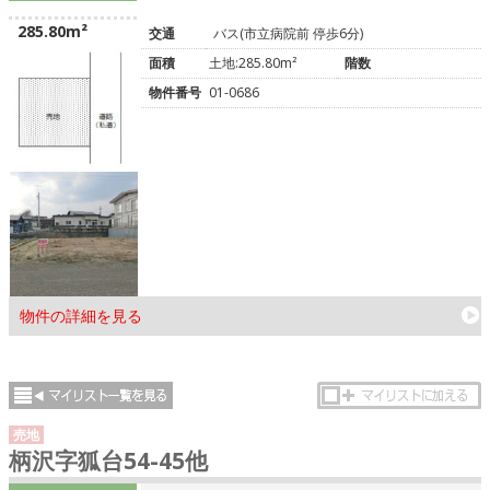
285.80m²
交通
バス(市立病院前 停歩6分)
面積
土地:285.80m²
階数
物件番号
01-0686
物件の詳細を見る
売地
柄沢字狐台54-45他