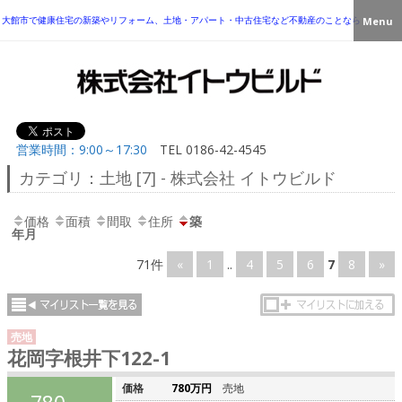
大館市で健康住宅の新築やリフォーム、土地・アパート・中古住宅など不動産のことなら
Menu
営業時間：9:00～17:30
TEL
0186-42-4545
カテゴリ：土地 [7] - 株式会社 イトウビルド
価格
面積
間取
住所
築
年月
71件
«
1
..
4
5
6
7
8
»
売地
花岡字根井下122-1
価格
780万円
売地