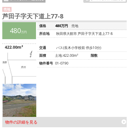
売地
芦田子字天下道上77-8
価格
480万円
売地
480
万円
所在地
秋田県大館市 芦田子字天下道上77-8
422.00m²
交通
バス(長木小学校前 停歩10分)
面積
土地:422.00m²
階数
物件番号
01-0790
物件の詳細を見る