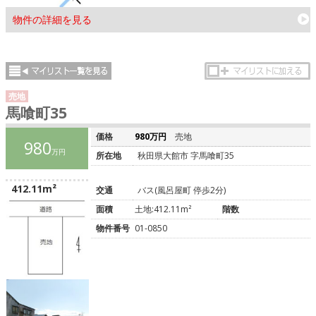
物件の詳細を見る
売地
馬喰町35
価格
980万円
売地
980
万円
所在地
秋田県大館市 字馬喰町35
412.11m²
交通
バス(風呂屋町 停歩2分)
面積
土地:412.11m²
階数
物件番号
01-0850