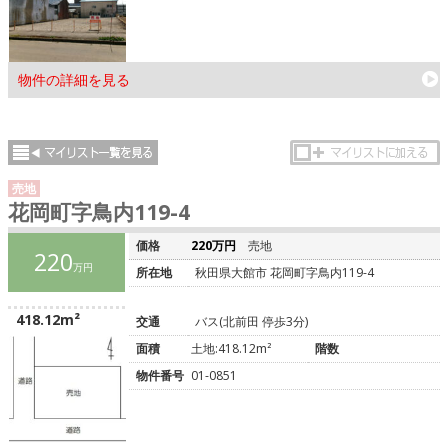
物件の詳細を見る
売地
花岡町字鳥内119-4
価格
220万円
売地
220
万円
所在地
秋田県大館市 花岡町字鳥内119-4
418.12m²
交通
バス(北前田 停歩3分)
面積
土地:418.12m²
階数
物件番号
01-0851