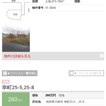
面積
土地:415.78m²
階数
物件番号
01-0845
物件の詳細を見る
売地
幸町25-5,25-8
価格
260万円
売地
260
万円
所在地
秋田県大館市 幸町25-5、25-8