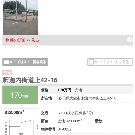
物件の詳細を見る
売地
釈迦内街道上42-16
価格
170万円
売地
170
万円
所在地
秋田県大館市 釈迦内字街道上42-16
323.00m²
交通
バス(板小石 停歩2分)
面積
土地:323.00m²
階数
物件番号
01-0852