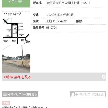
780
万円
所在地
秋田県大館市 花岡字根井下122-1
1137.42m²
交通
バス(本郷上 停歩1分)
面積
土地:1137.42m²
階数
物件番号
01-0791
物件の詳細を見る
売地