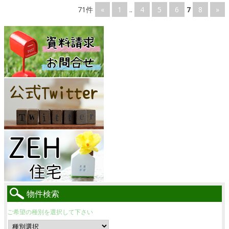
71件
«
1
..
4
5
6
7
8
»
物件検索
ご希望の種別を選択して下さい