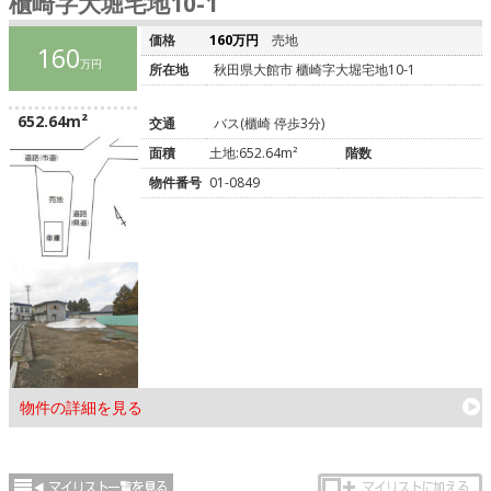
櫃崎字大堀宅地10-1
価格
160万円
売地
160
万円
所在地
秋田県大館市 櫃崎字大堀宅地10-1
652.64m²
交通
バス(櫃崎 停歩3分)
面積
土地:652.64m²
階数
物件番号
01-0849
物件の詳細を見る