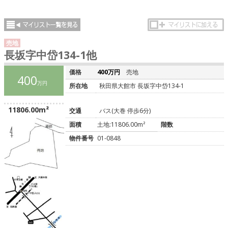
売地
長坂字中岱134-1他
価格
400万円
売地
400
万円
所在地
秋田県大館市 長坂字中岱134-1
11806.00m²
交通
バス(大巻 停歩6分)
面積
土地:11806.00m²
階数
物件番号
01-0848