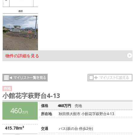
物件の詳細を見る
売地
小館花字萩野台4-13
価格
460万円
売地
460
万円
所在地
秋田県大館市 小館花字萩野台4-13
415.78m²
交通
バス(萩の台 停歩2分)