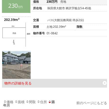
価格
230万円
売地
230
万円
所在地
秋田県大館市 柄沢字狐台54-45他
202.39m²
交通
バス(大館法務局前 停歩2分)
面積
土地:202.39m²
階数
物件番号
01-0842
物件の詳細を見る
価格
面積
間取
住所
築
前のページにもどる
年月